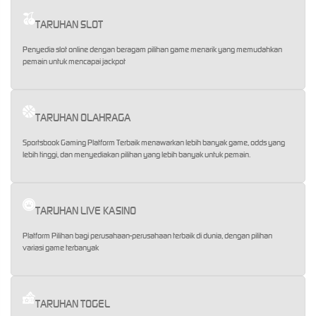
TARUHAN SLOT
Penyedia slot online dengan beragam pilihan game menarik yang memudahkan
pemain untuk mencapai jackpot
TARUHAN OLAHRAGA
Sportsbook Gaming Platform Terbaik menawarkan lebih banyak game, odds yang
lebih tinggi, dan menyediakan pilihan yang lebih banyak untuk pemain.
TARUHAN LIVE KASINO
Platform Pilihan bagi perusahaan-perusahaan terbaik di dunia, dengan pilihan
variasi game terbanyak
TARUHAN TOGEL