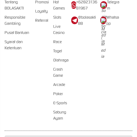
Tentang
Promosi
Hot
+62823136
Telegra
BOLASAKTI
Games
81967
m
Loyalty
Responsible
Slots
@bolasakti
Whatsa
Referral
Gambling
88
pp
Live
Pusat Bantuan
Casino
Syarat dan
Race
Ketentuan
Togel
Olahraga
Crash
Game
Arcade
Poker
E-Sports
Sabung
Ayam