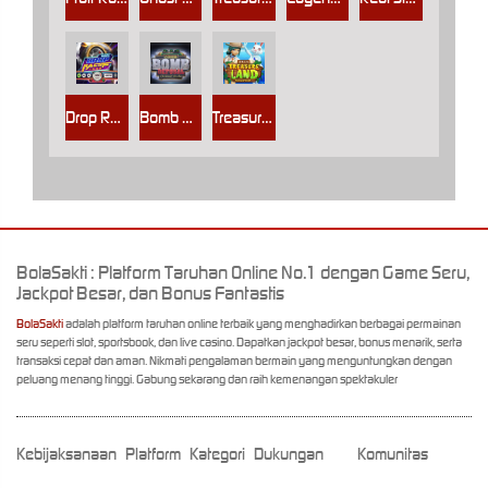
Drop Racing
Bomb Defusal
Treasure Land
BolaSakti : Platform Taruhan Online No.1 dengan Game Seru,
Jackpot Besar, dan Bonus Fantastis
BolaSakti
adalah platform taruhan online terbaik yang menghadirkan berbagai permainan
seru seperti slot, sportsbook, dan live casino. Dapatkan jackpot besar, bonus menarik, serta
transaksi cepat dan aman. Nikmati pengalaman bermain yang menguntungkan dengan
peluang menang tinggi. Gabung sekarang dan raih kemenangan spektakuler
Kebijaksanaan
Platform
Kategori
Dukungan
Komunitas