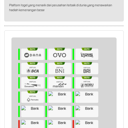
Platform togel yang menarik dari perusahan terbaik di dunia yang menawarkan
hadiah kemenangan besar