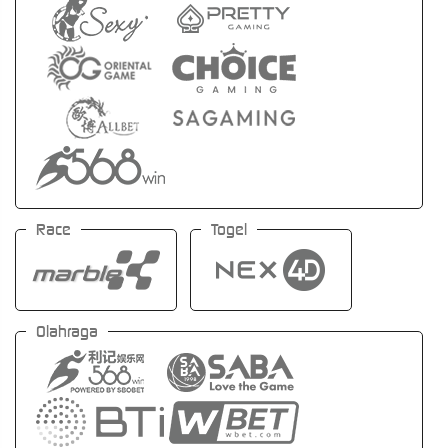
Race
Togel
Olahraga