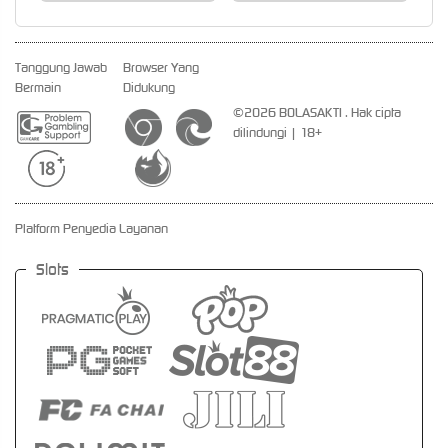
Tanggung Jawab
Browser Yang
Bermain
Didukung
©2026 BOLASAKTI . Hak cipta
dilindungi | 18+
Platform Penyedia Layanan
Slots