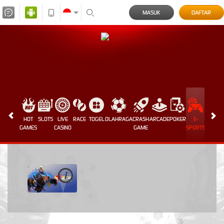
MASUK
DAFTAR
HOT
SLOTS
LIVE
RACE
TOGEL
OLAHRAGA
CRASH
ARCADE
POKER
E-
SABUN
GAMES
CASINO
GAME
SPORTS
AYAM
i