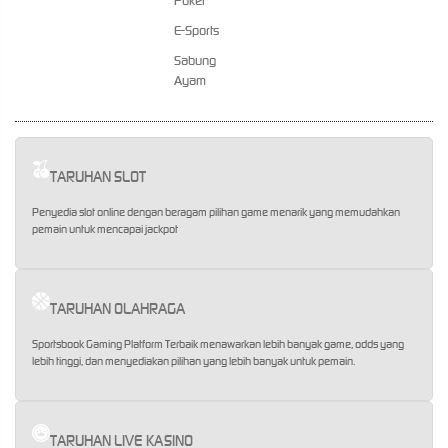
Poker
E-Sports
Sabung
Ayam
TARUHAN SLOT
Penyedia slot online dengan beragam pilihan game menarik yang memudahkan
pemain untuk mencapai jackpot
TARUHAN OLAHRAGA
Sportsbook Gaming Platform Terbaik menawarkan lebih banyak game, odds yang
lebih tinggi, dan menyediakan pilihan yang lebih banyak untuk pemain.
TARUHAN LIVE KASINO