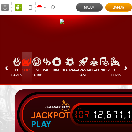
MASUK
DAFTAR
HOT
SLOTS
LIVE
RACE
TOGEL
OLAHRAGA
CRASH
ARCADE
POKER
E-
SABUN
GAMES
CASINO
GAME
SPORTS
AYAM
IDR
12,671,
JACKPOT
PLAY