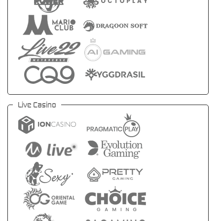
Live Casino