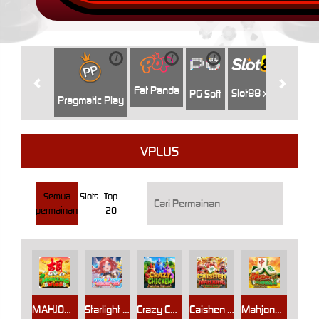
i
i
i
i
i
Facha
Fat Panda
Slot88 x PP
PG Soft
Pragmatic Play
VPLUS
Semua
Slots
Top
permainan
20
MAHJONG WINS
Starlight Princess 2000
Crazy Chicken
Caishen Mahjong: Triple Luck
Mahjong Fortune 2: Dragon Riches