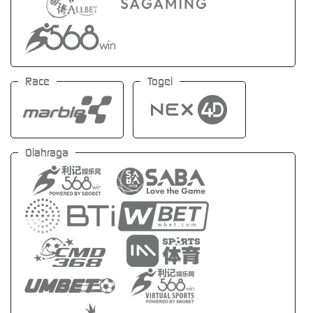
Race
Togel
Olahraga