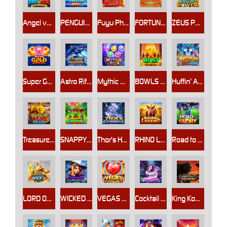
Angel vs Devil Ultimate Goal Showdown
PENGUIN QUEST
Fuyu Phoenix
FORTUNE GOD BLESSING
ZEUS POWER
Super Gold Arowana
Astro Rift Bonanza
Mythic Gems: Five Realms
BOWLS OF FORTUNE
Huffin’ And Puffin’ Ultra Wheel
Treasure Train Deluxe
SNAPPY CARNIVAL
Thor's Hammer
RHINO LEGEND
Road to Glory
LORD OF THE GODS
WICKED RICHES
VEGAS CASH LINK
Cocktail City
King Kong Treasure