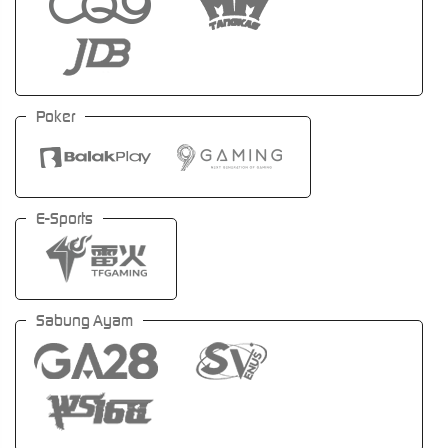
Poker
E-Sports
Sabung Ayam