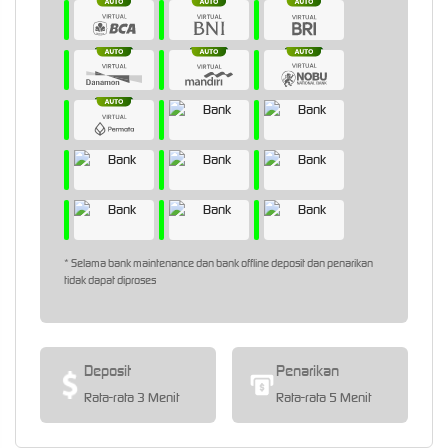
* Selama bank maintenance dan bank offline deposit dan penarikan
tidak dapat diproses
Deposit
Penarikan
Rata-rata 3 Menit
Rata-rata 5 Menit