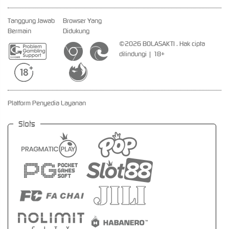
Tanggung Jawab
Browser Yang
Bermain
Didukung
©2026 BOLASAKTI . Hak cipta
dilindungi | 18+
Platform Penyedia Layanan
Slots