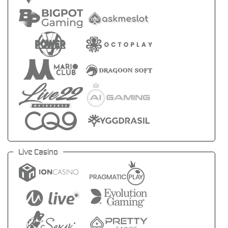
Live Casino