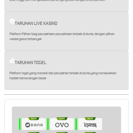
TARUHAN LIVE KASINO
Platform Pilihan bagi perusahaan-perusahaan terbaik di dunia, dengan pilihan
variasi game terbanyak
TARUHAN TOGEL
Platform togel yang menarik dari perusahan terbaik di dunia yang menawarkan
hadiah kemenangan besar