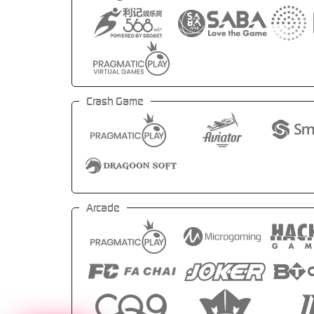
Crash Game
Arcade