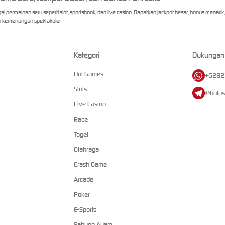
i permainan seru seperti slot, sportsbook, dan live casino. Dapatkan jackpot besar, bonus menar
h kemenangan spektakuler
Kategori
Dukungan
Hot Games
+6282
Slots
@bolas
Live Casino
Race
Togel
Olahraga
Crash Game
Arcade
Poker
E-Sports
Sabung Ayam