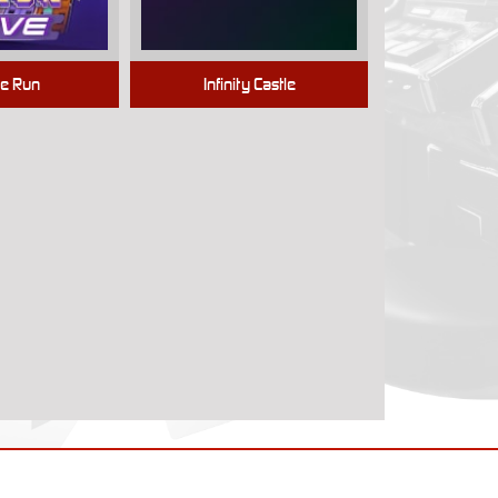
e Run
Infinity Castle