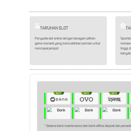
TARUHAN SLOT
TA
Penyedia slot online dengan beragam pilihan
Sportsb
game menarik yang memudahkan pemain untuk
menawar
mencapai jackpot
tinggi,
banyak 
* Selama bank maintenance dan bank offline deposit dan penarik