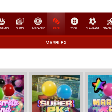
 GAMES
SLOTS
LIVE CASINO
RACE
TOGEL
OLAHRAGA
CRASH
MARBLEX