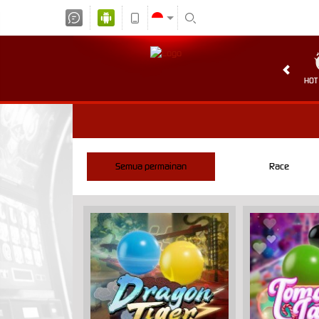
HOT
Semua permainan
Race