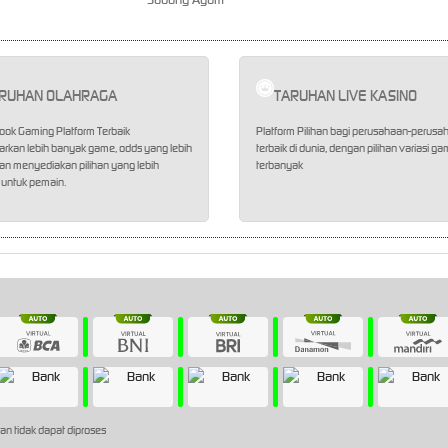
RUHAN OLAHRAGA
TARUHAN LIVE KASINO
ook Gaming Platform Terbaik
Platform Pilihan bagi perusahaan-perusa
kan lebih banyak game, odds yang lebih
terbaik di dunia, dengan pilihan variasi g
 dan menyediakan pilihan yang lebih
terbanyak
untuk pemain.
an tidak dapat diproses