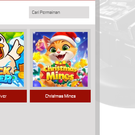
iver
Christmas Mines