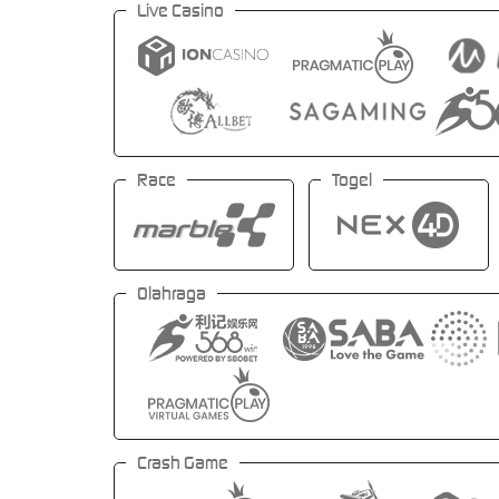
Live Casino
Race
Togel
Olahraga
Crash Game