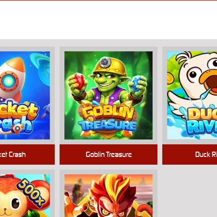
et Crash
Goblin Treasure
Duck R