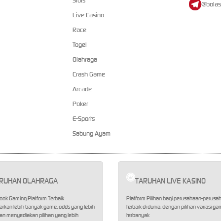
Slots
@bolas
Live Casino
Race
Togel
Olahraga
Crash Game
Arcade
Poker
E-Sports
Sabung Ayam
RUHAN OLAHRAGA
TARUHAN LIVE KASINO
ook Gaming Platform Terbaik
Platform Pilihan bagi perusahaan-perusa
kan lebih banyak game, odds yang lebih
terbaik di dunia, dengan pilihan variasi g
 dan menyediakan pilihan yang lebih
terbanyak