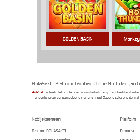
GOLDEN BASIN
Monkey 
BolaSakti : Platform Taruhan Online No.1 dengan 
BolaSakti
adalah platform taruhan online terbaik yang menghadirkan berbaga
menguntungkan dengan peluang menang tinggi. Gabung sekarang dan rai
Kebijaksanaan
Platform
Tentang BOLASAKTI
Promosi