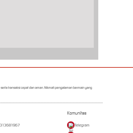
ik, serta transaksi cepat dan aman. Nikmati pengalaman bermain yang
Komunitas
313681967
Telegram