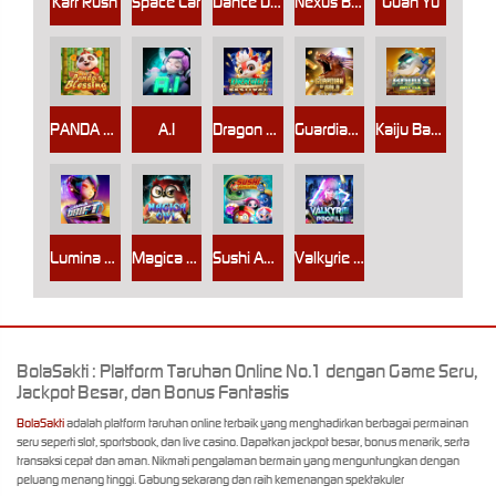
Kart Rush
Space Cat
Dance Dance Dance
Nexus Blade
Guan Yu
PANDA BLESSING
A.I
Dragon Festive
Guardian of Gold
Kaiju Battle
Lumina Drift
Magica Owl
Sushi Avenger
Valkyrie Profile
BolaSakti : Platform Taruhan Online No.1 dengan Game Seru,
Jackpot Besar, dan Bonus Fantastis
BolaSakti
adalah platform taruhan online terbaik yang menghadirkan berbagai permainan
seru seperti slot, sportsbook, dan live casino. Dapatkan jackpot besar, bonus menarik, serta
transaksi cepat dan aman. Nikmati pengalaman bermain yang menguntungkan dengan
peluang menang tinggi. Gabung sekarang dan raih kemenangan spektakuler