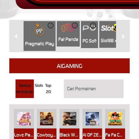
i
i
i
i
i
Facha
Fat Panda
Slot88 x PP
PG Soft
Pragmatic Play
AIGAMING
Semua
Slots
Top
permainan
20
Love Paradise
Cowboy Bullseye
Black WuKong
AI OF ZEUS
Fa Fa Caishen