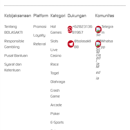
Kebijaksanaan
Platform
Kategori
Dukungan
Komunitas
Tentang
Promosi
Hot
+62823136
Telegra
BOLASAKTI
Games
81967
m
Loyalty
Responsible
Slots
@bolasakti
Whatsa
Referral
Gambling
88
pp
Live
Pusat Bantuan
Casino
Syarat dan
Race
Ketentuan
Togel
Olahraga
Crash
Game
Arcade
Poker
E-Sports