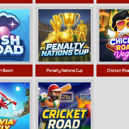
sh Boom
Penalty Nations Cup
Chicken Ro