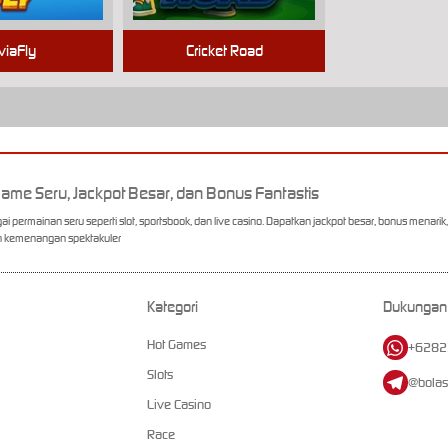
viaFly
Cricket Road
Game Seru, Jackpot Besar, dan Bonus Fantastis
i permainan seru seperti slot, sportsbook, dan live casino. Dapatkan jackpot besar, bonus menar
h kemenangan spektakuler
Kategori
Dukungan
Hot Games
+6282
Slots
@bolas
Live Casino
Race