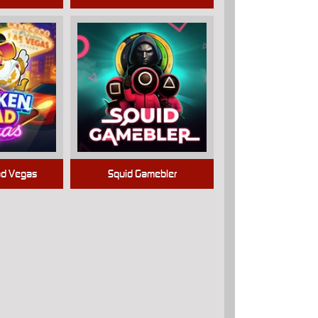
ad Vegas
Squid Gamebler