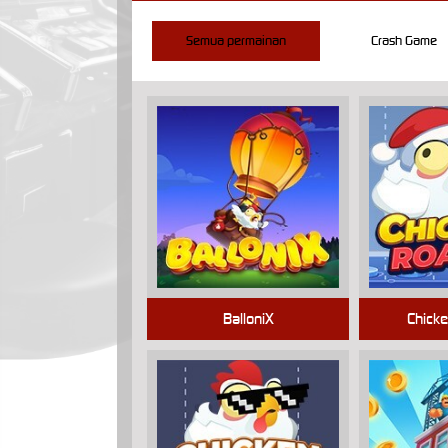
Semua permainan
Crash Game
BalloniX
Chicke