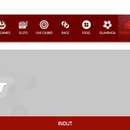
 GAMES
SLOTS
LIVE CASINO
RACE
TOGEL
OLAHRAGA
CRASH
INOUT